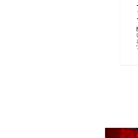
outバッジ、精巧なシートステッ
のバイクの外観を完成させま
は、このバイクを目にしたら、きっと人々
ょう。