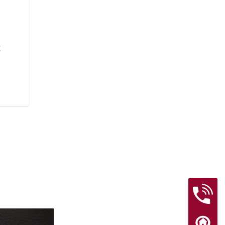
トラクション・コントロールは
信を持って予測可能なハンドリ
グ・モード（スポーツ、スタン
大限に高め、キーレス・イグニ
と
で共有する価値のあるストーリ