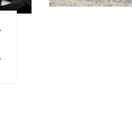
今日のライダー
ネ
RIDE COMMAND搭載の4
ロール、トラクションコントロ
器など、安全性と利便性を高め
提供する機能を標準装備。
ア