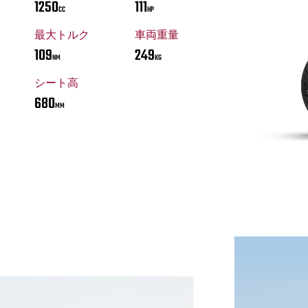
1250
111
CC
HP
最大トルク
車両重量
109
249
NM
KG
シート高
680
MM