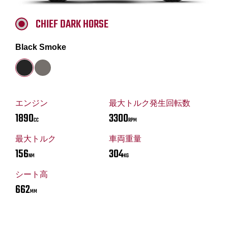
CHIEF DARK HORSE
Black Smoke
エンジン
最大トルク発生回転数
1890
3300
CC
RPM
最大トルク
車両重量
156
304
NM
KG
シート高
662
MM