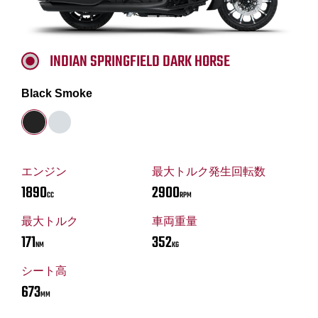
INDIAN SPRINGFIELD DARK HORSE
Black Smoke
エンジン
最大トルク発生回転数
1890
2900
CC
RPM
最大トルク
車両重量
171
352
NM
KG
シート高
673
MM