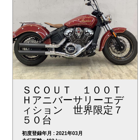
ＳＣＯＵＴ １００Ｔ
Ｈアニバーサリーエデ
ィション 世界限定７
５０台
初度登録年月 : 2021年03月