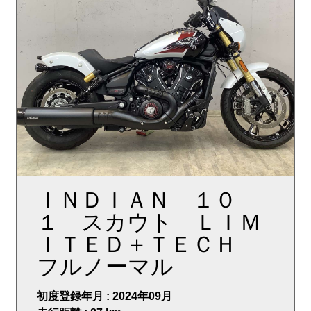
ＩＮＤＩＡＮ １０
１ スカウト ＬＩＭ
ＩＴＥＤ＋ＴＥＣＨ
フルノーマル
初度登録年月 : 2024年09月