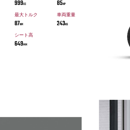
999
85
CC
HP
最大トルク
車両重量
87
243
NM
KG
シート高
649
MM