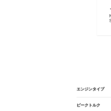
スティ ボバーを
イクに
は、あなただけのバイクとなるよ
ライディングスタイルに合わせ
ロテクション機能をもった100
でください。どのような旅にも
どうぞ。
エンジンタイプ
ピークトルク