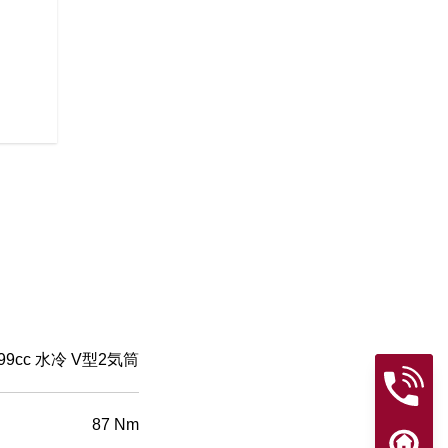
ブラックアウトされた水冷Vツイ
と85 HPを発揮し、スリリン
スミッションを搭載したこのバ
長できる相棒です。
99cc 水冷 V型2気筒
87 Nm