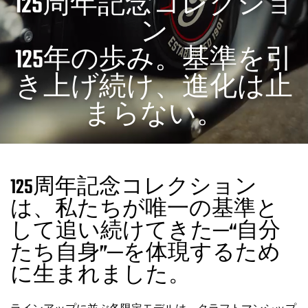
125周年記念コレクショ
ン
125年の歩み。基準を引
き上げ続け、進化は止
まらない。
125周年記念コレクション
は、私たちが唯一の基準と
して追い続けてきた─“自分
たち自身”─を体現するため
に生まれました。